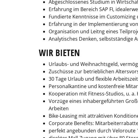
Abgeschlossenes Studium in Wirtschafts
Erfahrung im Bereich SAP FI, idealerw
Fundierte Kenntnisse im Customizing 
Erfahrung in der Implementierung vo
Organisation und Leitng eines Teilproj
Analytisches Denken, selbstständige 
WIR BIETEN
Urlaubs- und Weihnachtsgeld, vermö
Zuschüsse zur betrieblichen Altersvo
30 Tage Urlaub und flexible Arbeitszei
Personalkantine und kostenfreie Mita
Kooperation mit Fitness-Studios, u. a. 
Vorzüge eines inhabergeführten Großu
Arbeiten
Bike-Leasing mit attraktiven Konditio
Corporate Benefits: Mitarbeiterrabatte
perfekt angebunden durch Veloroute 