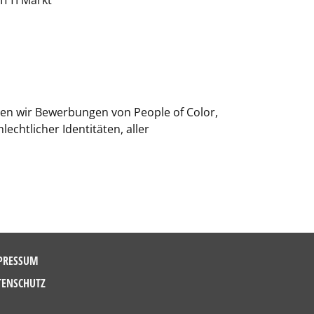
ITTI Markt
üßen wir Bewerbungen von People of Color,
chtlicher Identitäten, aller
PRESSUM
TENSCHUTZ