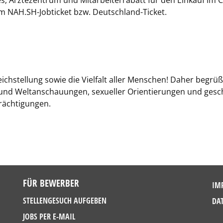
es, Ärztezentrum und Mitarbeiterrabatt für den Einkauf im C
m NAH.SH-Jobticket bzw. Deutschland-Ticket.
eichstellung sowie die Vielfalt aller Menschen! Daher begr
 und Weltanschauungen, sexueller Orientierungen und geschle
rächtigungen.
FÜR BEWERBER
IM
STELLENGESUCH AUFGEBEN
DA
JOBS PER E-MAIL