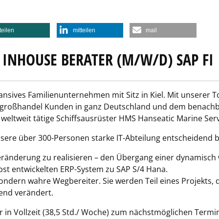
teilen
mitteilen
mail
INHOUSE BERATER (M/W/D) SAP FI
nsives Familienunternehmen mit Sitz in Kiel. Mit unserer 
ellgroßhandel Kunden in ganz Deutschland und dem benachb
eltweit tätige Schiffsausrüster HMS Hanseatic Marine Serv
ere über 300-Personen starke IT-Abteilung entscheidend b
Veränderung zu realisieren – den Übergang einer dynamis
bst entwickelten ERP-System zu SAP S/4 Hana.
ndern wahre Wegbereiter. Sie werden Teil eines Projekts, d
nd verändert.
 in Vollzeit (38,5 Std./ Woche) zum nächstmöglichen Termi