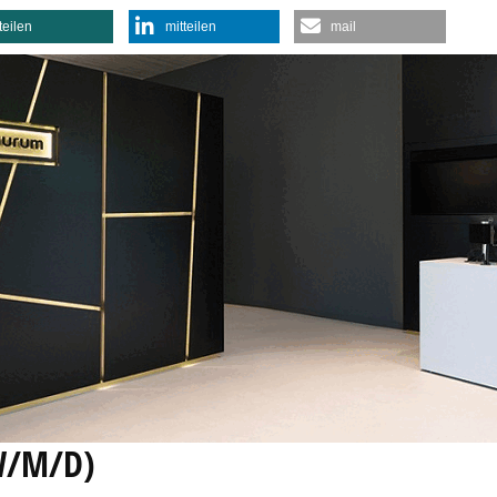
teilen
mitteilen
mail
(W/M/D)