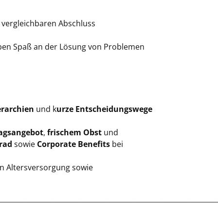
 vergleichbaren Abschluss
haben Spaß an der Lösung von Problemen
erarchien
und k
urze Entscheidungswege
agsangebot
,
frischem Obst
und
rad
sowie
Corporate Benefits
bei
en Altersversorgung sowie
_________________________________________________________________