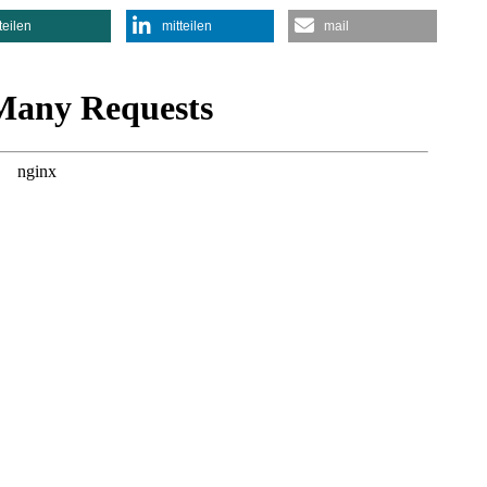
teilen
mitteilen
mail