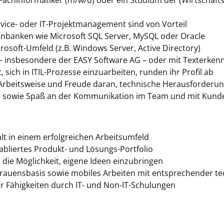
chinformatiker (m/w/d) oder ein Studium der (Wirtschafts-
rvice- oder IT-Projektmanagement sind von Vorteil
banken wie Microsoft SQL Server, MySQL oder Oracle
osoft-Umfeld (z.B. Windows Server, Active Directory)
 insbesondere der EASY Software AG – oder mit Texterkenn
, sich in ITIL-Prozesse einzuarbeiten, runden ihr Profil ab
te Arbeitsweise und Freude daran, technische Herausforde
e sowie Spaß an der Kommunikation im Team und mit Kund
 in einem erfolgreichen Arbeitsumfeld
tabliertes Produkt- und Lösungs-Portfolio
d die Möglichkeit, eigene Ideen einzubringen
ertrauensbasis sowie mobiles Arbeiten mit entsprechender t
r Fähigkeiten durch IT- und Non-IT-Schulungen