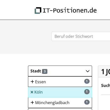
IT-
1 
Stadt
3
Essen
1
Such
Köln
1
Siri
Mönchengladbach
1