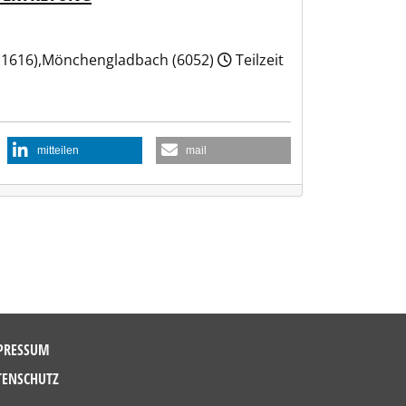
. (1616),Mönchengladbach (6052)
Teilzeit
mitteilen
mail
PRESSUM
TENSCHUTZ