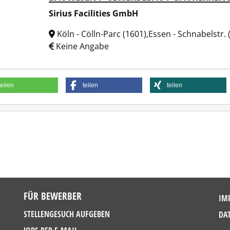
Sirius Facilities GmbH
Köln - Cölln-Parc (1601),Essen - Schnabelstr
Keine Angabe
teilen
teilen
teilen
FÜR BEWERBER
IM
STELLENGESUCH AUFGEBEN
DA