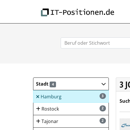
IT-
3 
Stadt
4
Hamburg
3
Such
Rostock
2
Nord
Tajonar
2