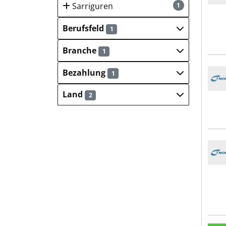
Sarriguren
1
Berufsfeld
1
Branche
1
Nord
Bezahlung
1
Land
2
Nord