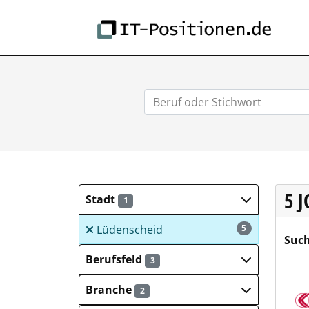
IT-
5 
Stadt
1
Lüdenscheid
5
Such
Berufsfeld
3
Märk
Branche
2