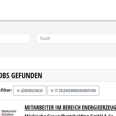
POSITIONEN.DE
JOBS GEFUNDEN
filter:
LÜDENSCHEID
IT-TELEKOMMUNIKATION
MITARBEITER IM BEREICH ENERGIEERZEU
ische Gesundheitsholding GmbH & Co. KG