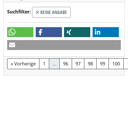
Suchfilter:
KEINE ANGABE
« Vorherige
1
…
96
97
98
99
100