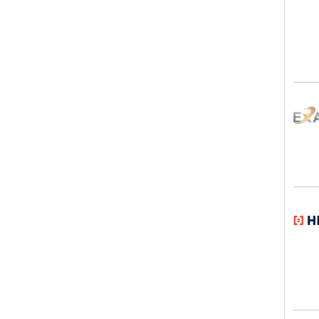
Exak
HEB