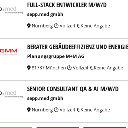
FULL-STACK ENTWICKLER M/W/D
p.med gmbh
sepp.med gmbh
Nürnberg
Vollzeit
Keine Angabe
BERATER GEBÄUDEEFFIZIENZ UND ENERGI
ungsgruppe M+M AG
Planungsgruppe M+M AG
81737 München
Vollzeit
Keine Angabe
SENIOR CONSULTANT QA & AI M/W/D
p.med gmbh
sepp.med gmbh
Nürnberg
Vollzeit
Keine Angabe