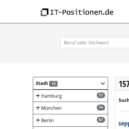
IT-
15
Stadt
15
Hamburg
77
Such
München
74
sep
Berlin
67