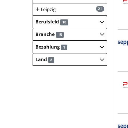
Leipzig
21
Berufsfeld
10
Branche
15
sep
Bezahlung
1
Land
8
Plan
sep