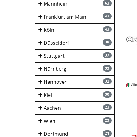
Mannheim
63
Frankfurt am Main
43
Köln
43
ORA
Düsseldorf
38
Stuttgart
37
Nürnberg
33
Stad
Hannover
32
Kiel
30
Aachen
23
Wien
23
Plan
Dortmund
21