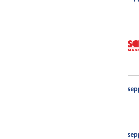
Schm
sep
sep