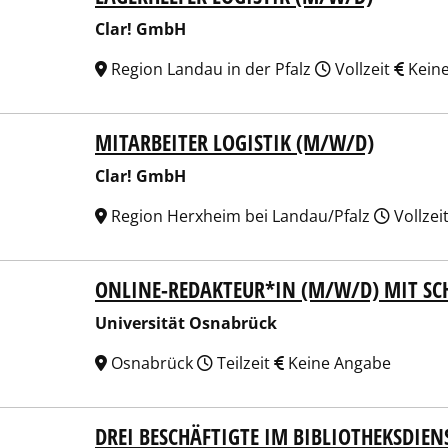
Clar! GmbH
Region Landau in der Pfalz
Vollzeit
Kein
MITARBEITER LOGISTIK (M/W/D)
! GmbH
Clar! GmbH
Region Herxheim bei Landau/Pfalz
Vollzei
ONLINE-REDAKTEUR*IN (M/W/D) MIT SC
ersität Osnabrück
Universität Osnabrück
Osnabrück
Teilzeit
Keine Angabe
DREI BESCHÄFTIGTE IM BIBLIOTHEKSDIEN
ersität Osnabrück