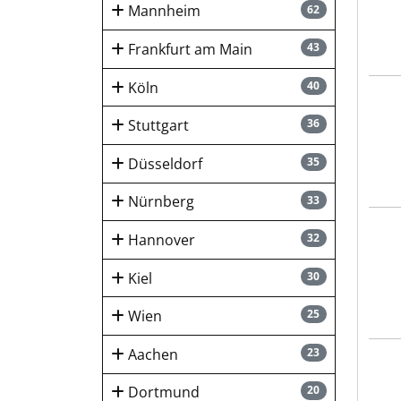
Mannheim
62
Frankfurt am Main
43
Köln
40
sep
Stuttgart
36
Düsseldorf
35
Nürnberg
33
sep
Hannover
32
Kiel
30
Wien
25
Aachen
23
sep
Dortmund
20