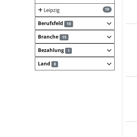
Leipzig
19
Berufsfeld
10
HEB
Branche
15
Bezahlung
1
Land
8
Plan
ROB