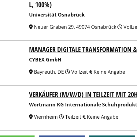
L, 100%)
Universität Osnabrück
Neuer Graben 29, 49074 Osnabrück
Vollze
MANAGER DIGITALE TRANSFORMATION &
EX GmbH
CYBEX GmbH
Bayreuth, DE
Vollzeit
Keine Angabe
VERKÄUFER (M/W/D) IN TEILZEIT MIT 20
mann KG Internationale Schuhproduktionen
Wortmann KG Internationale Schuhproduk
Viernheim
Teilzeit
Keine Angabe