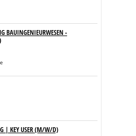
NG BAUINGENIEURWESEN -
)
be
 | KEY USER (M/W/D)