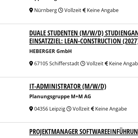
Nürnberg
Vollzeit
Keine Angabe
DUALE STUDENTEN (M/W/D) STUDIENGA
ERGER GmbH
EINSATZZIEL: LEAN-CONSTRUCTION (2027
HEBERGER GmbH
67105 Schifferstadt
Vollzeit
Keine Anga
IT-ADMINISTRATOR (M/W/D)
ungsgruppe M+M AG
Planungsgruppe M+M AG
04356 Leipzig
Vollzeit
Keine Angabe
PROJEKTMANAGER SOFTWAREEINFÜHRUNG
EL Bahnbaumaschinen GmbH