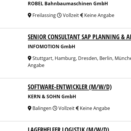
ROBEL Bahnbaumaschinen GmbH
Freilassing
Vollzeit
Keine Angabe
SENIOR CONSULTANT SAP PLANNING & A
OMOTION GmbH
INFOMOTION GmbH
Stuttgart, Hamburg, Dresden, Berlin, Münche
Angabe
SOFTWARE-ENTWICKLER (M/W/D)
N & SOHN GmbH
KERN & SOHN GmbH
Balingen
Vollzeit
Keine Angabe
LAGERHELFER LOGISTIK (M/W/D)
! GmbH