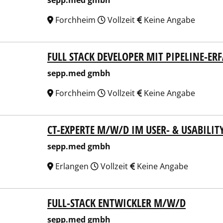
sepp.med gmbh
Forchheim
Vollzeit
Keine Angabe
FULL STACK DEVELOPER MIT PIPELINE-E
p.med gmbh
sepp.med gmbh
Forchheim
Vollzeit
Keine Angabe
CT-EXPERTE M/W/D IM USER- & USABILIT
p.med gmbh
sepp.med gmbh
Erlangen
Vollzeit
Keine Angabe
FULL-STACK ENTWICKLER M/W/D
p.med gmbh
sepp.med gmbh