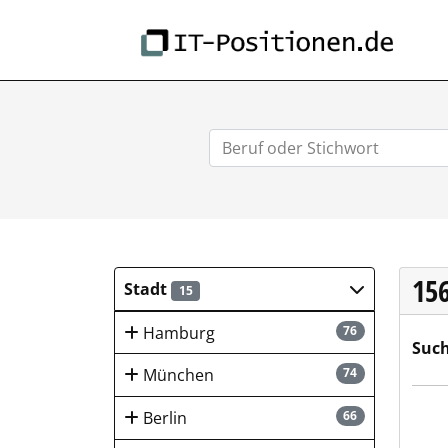
IT-
15
Stadt
15
Hamburg
76
Such
München
74
sep
Berlin
66