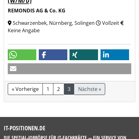
(W/M/D)
REMONDIS AG & Co. KG
Schwarzenbek, Nürnberg, Solingen
Vollzeit
Keine Angabe
« Vorherige
1
2
3
Nächste »
IT-POSITIONEN.DE
DIE SPEZIAL-JOBBÖRSE FÜR IT-FACHKRÄFTE — EIN SERVICE VON