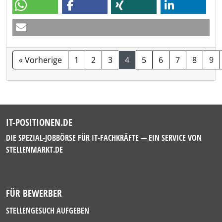
« Vorherige
1
2
3
4
5
6
7
8
9
IT-POSITIONEN.DE
DIE SPEZIAL-JOBBÖRSE FÜR IT-FACHKRÄFTE — EIN SERVICE VON
STELLENMARKT.DE
FÜR BEWERBER
STELLENGESUCH AUFGEBEN