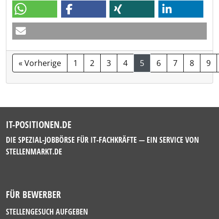
« Vorherige
1
2
3
4
5
6
7
8
9
IT-POSITIONEN.DE
DIE SPEZIAL-JOBBÖRSE FÜR IT-FACHKRÄFTE — EIN SERVICE VON
STELLENMARKT.DE
FÜR BEWERBER
STELLENGESUCH AUFGEBEN