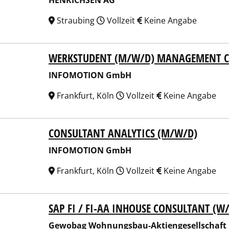
HENRICHSEN AG
Straubing
Vollzeit
Keine Angabe
WERKSTUDENT (M/W/D) MANAGEMENT C
OMOTION GmbH
INFOMOTION GmbH
Frankfurt, Köln
Vollzeit
Keine Angabe
CONSULTANT ANALYTICS (M/W/D)
OMOTION GmbH
INFOMOTION GmbH
Frankfurt, Köln
Vollzeit
Keine Angabe
SAP FI / FI-AA INHOUSE CONSULTANT (W
bag Wohnungsbau-Aktiengesellschaft Berlin
Gewobag Wohnungsbau-Aktiengesellschaft 