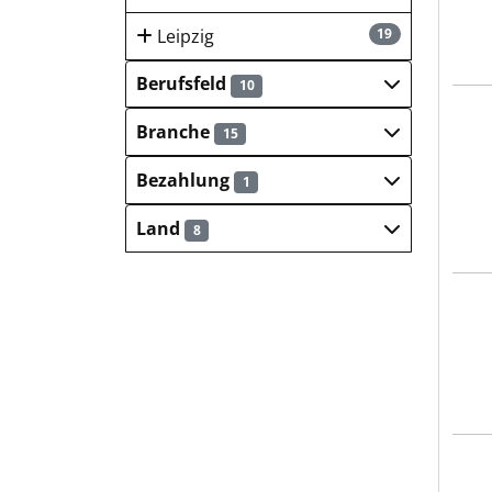
Leipzig
19
Berufsfeld
10
INF
Branche
15
Bezahlung
1
Land
8
INF
INF