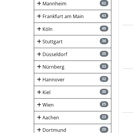
Mannheim
62
Frankfurt am Main
43
Köln
40
INF
Stuttgart
36
Düsseldorf
35
Nürnberg
33
INF
Hannover
32
Kiel
30
Wien
25
Aachen
23
Gewo
Dortmund
20