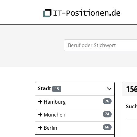
IT-
15
Stadt
15
Hamburg
76
Such
München
74
HEN
Berlin
66