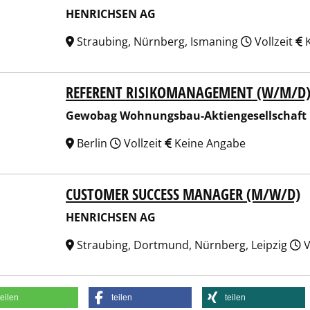
HENRICHSEN AG
Straubing, Nürnberg, Ismaning
Vollzeit
K
REFERENT RISIKOMANAGEMENT (W/M/D
bag Wohnungsbau-Aktiengesellschaft Berlin
Gewobag Wohnungsbau-Aktiengesellschaft 
Berlin
Vollzeit
Keine Angabe
CUSTOMER SUCCESS MANAGER (M/W/D)
RICHSEN AG
HENRICHSEN AG
Straubing, Dortmund, Nürnberg, Leipzig
V
teilen
teilen
teilen