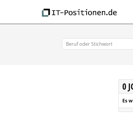
IT-
0 
Es w