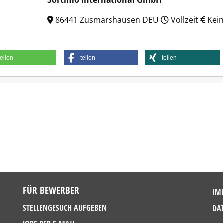
Sortimo International GmbH
86441 Zusmarshausen DEU
Vollzeit
Kein
teilen
teilen
teilen
FÜR BEWERBER
IM
STELLENGESUCH AUFGEBEN
DA