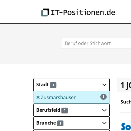
IT-
1 
Stadt
1
Zusmarshausen
1
Such
Berufsfeld
1
Sort
Branche
1