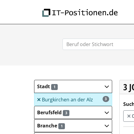
IT-
3 
Stadt
1
Burgkirchen an der Alz
3
Such
Berufsfeld
3
C
Branche
1