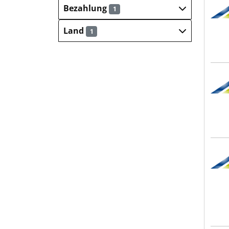
Infr
Bezahlung
1
Land
1
Infr
Infr