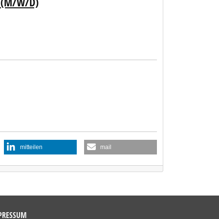
 (M/W/D)
mitteilen
mail
PRESSUM