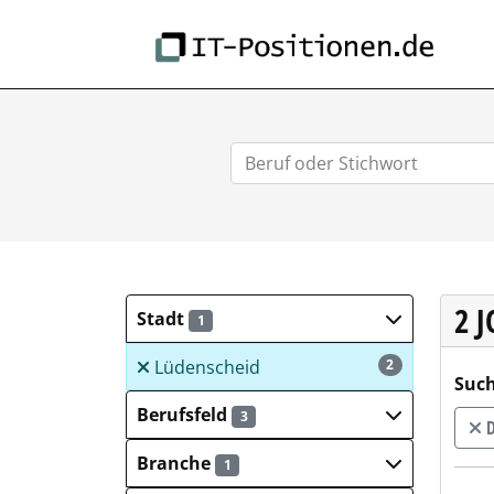
IT-
2 
Stadt
1
Lüdenscheid
2
Such
Berufsfeld
3
D
Branche
1