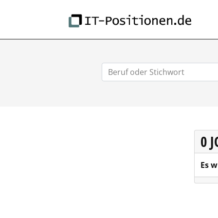
IT-
0 
Es w