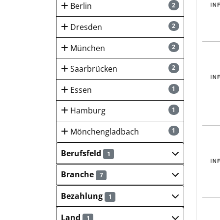
Berlin
2
Dresden
2
München
2
INF
Saarbrücken
2
Essen
1
Hamburg
1
Mönchengladbach
1
INF
Berufsfeld
1
Branche
7
Bezahlung
1
INF
Land
1