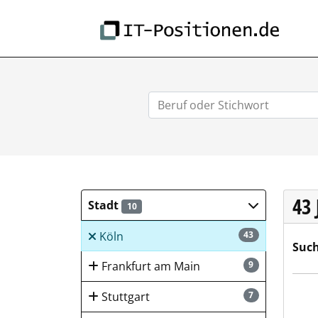
IT-
43
Stadt
10
Köln
43
Such
Frankfurt am Main
9
INF
Stuttgart
7