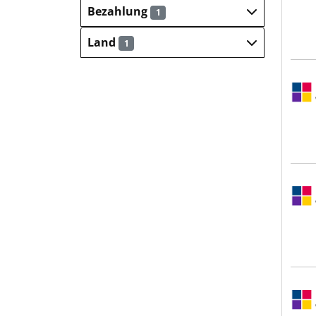
Bezahlung
1
Land
1
Sulz
Sulz
Sulz