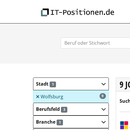
IT-
9 
Stadt
1
Wolfsburg
9
Such
Berufsfeld
3
Sulz
Branche
1