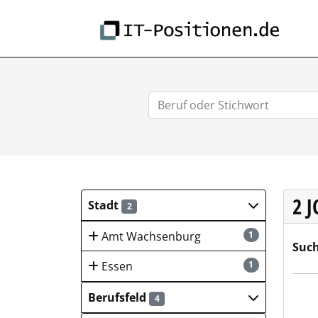
IT-
2 
Stadt
2
Amt Wachsenburg
1
Such
Essen
1
Blue
Berufsfeld
4