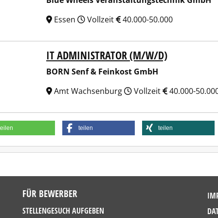
Blue Wheels Veranstaltungstechnik GmbH
Essen
Vollzeit
40.000-50.000
IT ADMINISTRATOR (M/W/D)
 Senf & Feinkost GmbH
BORN Senf & Feinkost GmbH
Amt Wachsenburg
Vollzeit
40.000-50.00
teilen
teilen
teilen
FÜR BEWERBER
IM
STELLENGESUCH AUFGEBEN
DA