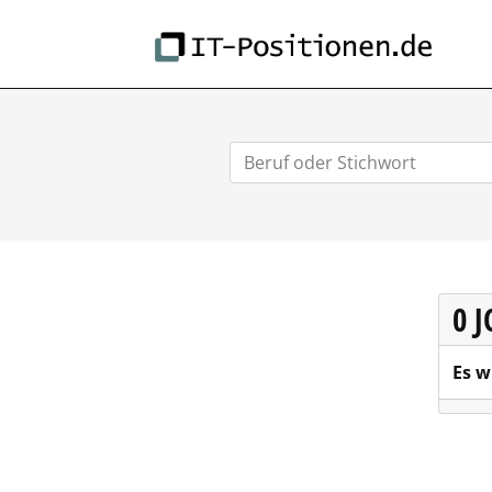
IT-
0 
Es w