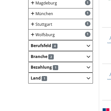
Magdeburg
1
München
1
Stuttgart
1
ACG 
Wolfsburg
1
Berufsfeld
4
Branche
2
Bezahlung
1
ACG 
Land
1
Sulz