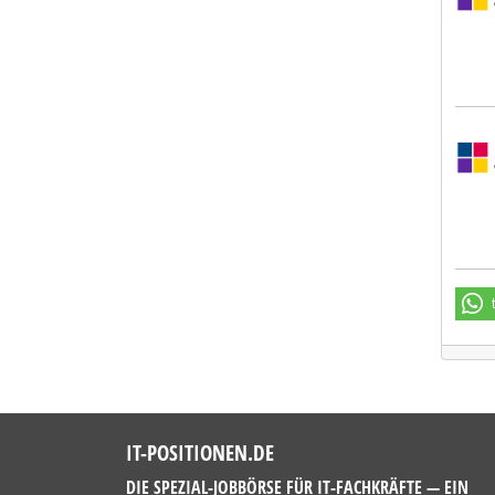
Sulz
IT-POSITIONEN.DE
DIE SPEZIAL-JOBBÖRSE FÜR IT-FACHKRÄFTE — EIN