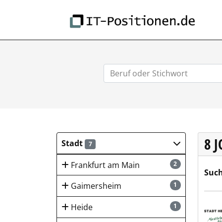
IT-
8 
Stadt
7
Frankfurt am Main
2
Such
Gaimersheim
1
Stad
Heide
1