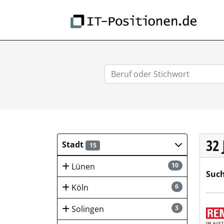
IT-
32
Stadt
15
Lünen
10
Such
Köln
6
REMO
Solingen
3