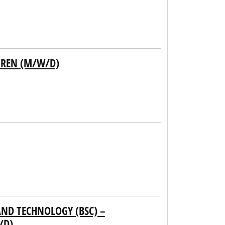
TREN (M/W/D)
AND TECHNOLOGY (BSC) –
/D)