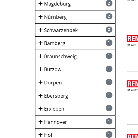
Magdeburg
2
Nürnberg
2
Schwarzenbek
2
REMO
Bamberg
1
Braunschweig
1
Bützow
1
REMO
Dörpen
1
Ebersberg
1
Erxleben
1
Hannover
1
REMO
Hof
1