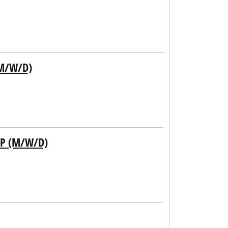
(M/W/D)
AP (M/W/D)