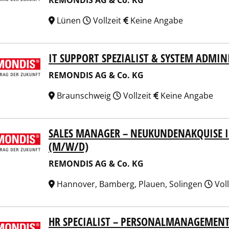
REMONDIS AG & Co. KG
Lünen
Vollzeit
Keine Angabe
IT SUPPORT SPEZIALIST & SYSTEM ADMI
NDIS AG & Co. KG
REMONDIS AG & Co. KG
Braunschweig
Vollzeit
Keine Angabe
SALES MANAGER – NEUKUNDENAKQUISE 
NDIS AG & Co. KG
(M/W/D)
REMONDIS AG & Co. KG
Hannover, Bamberg, Plauen, Solingen
Voll
HR SPECIALIST – PERSONALMANAGEMEN
NDIS AG & Co. KG