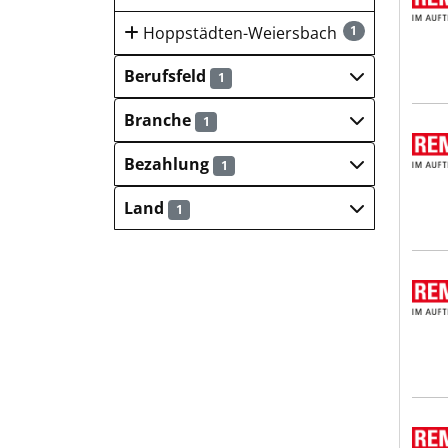
Hoppstädten-Weiersbach
1
Berufsfeld
1
Branche
1
REMO
Bezahlung
1
Land
1
REMO
REMO