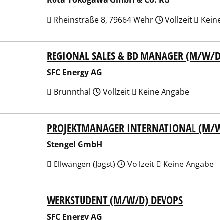
Rota Yokogawa GmbH & Co. KG
Rheinstraße 8, 79664 Wehr
Vollzeit
Kein
REGIONAL SALES & BD MANAGER (M/W/D
Energy AG
SFC Energy AG
Brunnthal
Vollzeit
Keine Angabe
PROJEKTMANAGER INTERNATIONAL (M/
gel GmbH
Stengel GmbH
Ellwangen (Jagst)
Vollzeit
Keine Angabe
WERKSTUDENT (M/W/D) DEVOPS
Energy AG
SFC Energy AG