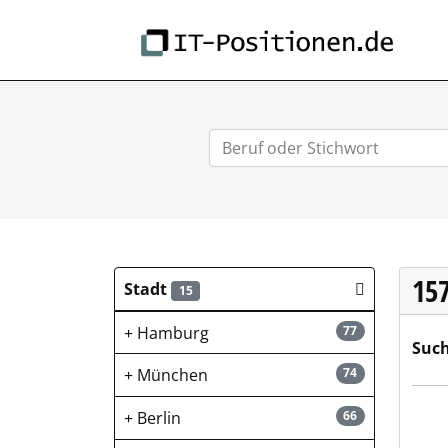
IT-
15
Stadt
15
Hamburg
77
Such
München
74
Rota
Berlin
66