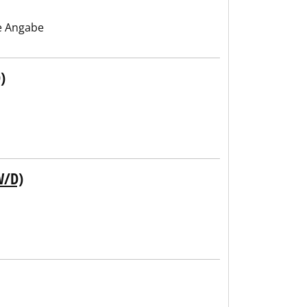
e Angabe
)
W/D)