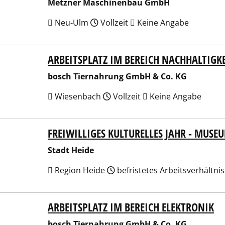
Metzner Maschinenbau GmbH
Neu-Ulm
Vollzeit
Keine Angabe
ARBEITSPLATZ IM BEREICH NACHHALTIG
h Tiernahrung GmbH & Co. KG
bosch Tiernahrung GmbH & Co. KG
Wiesenbach
Vollzeit
Keine Angabe
FREIWILLIGES KULTURELLES JAHR - MUSE
t Heide
Stadt Heide
Region Heide
befristetes Arbeitsverhältni
ARBEITSPLATZ IM BEREICH ELEKTRONIK
h Tiernahrung GmbH & Co. KG
bosch Tiernahrung GmbH & Co. KG