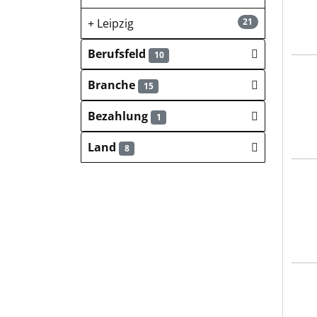
Leipzig
21
Berufsfeld
10
SFC 
Branche
15
Bezahlung
1
Land
8
SFC 
Schw