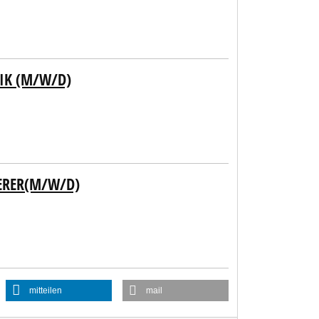
IK (M/W/D)
ERER(M/W/D)
mitteilen
mail