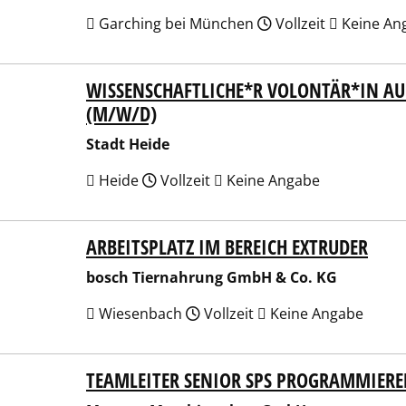
Garching bei München
Vollzeit
Keine An
WISSENSCHAFTLICHE*R VOLONTÄR*IN AU
t Heide
(M/W/D)
Stadt Heide
Heide
Vollzeit
Keine Angabe
ARBEITSPLATZ IM BEREICH EXTRUDER
h Tiernahrung GmbH & Co. KG
bosch Tiernahrung GmbH & Co. KG
Wiesenbach
Vollzeit
Keine Angabe
TEAMLEITER SENIOR SPS PROGRAMMIERE
ner Maschinenbau GmbH