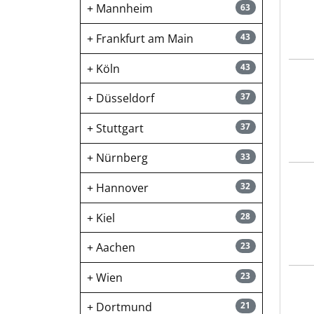
Mannheim
63
Frankfurt am Main
43
Köln
43
SFC 
Düsseldorf
37
Stuttgart
37
Nürnberg
33
Sten
Hannover
32
Kiel
28
Aachen
23
Wien
23
SFC 
Dortmund
21