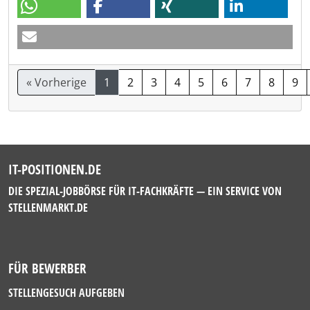
« Vorherige
1
2
3
4
5
6
7
8
9
IT-POSITIONEN.DE
DIE SPEZIAL-JOBBÖRSE FÜR IT-FACHKRÄFTE — EIN SERVICE VON
STELLENMARKT.DE
FÜR BEWERBER
STELLENGESUCH AUFGEBEN